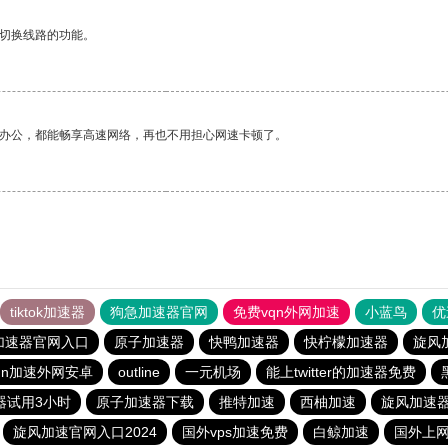
动切换线路的功能。
作办公，都能畅享高速网络，再也不用担心网速卡顿了。
tiktok加速器
狗急加速器官网
免费vqn外网加速
小蓝鸟
优
加速器官网入口
原子加速器
快鸭加速器
快柠檬加速器
旋风
qn加速外网安卓
outline
一元机场
能上twitter的加速器免费
器试用3小时
原子加速器下载
推特加速
西柚加速
旋风加速
旋风加速官网入口2024
国外vps加速免费
白鲸加速
国外上