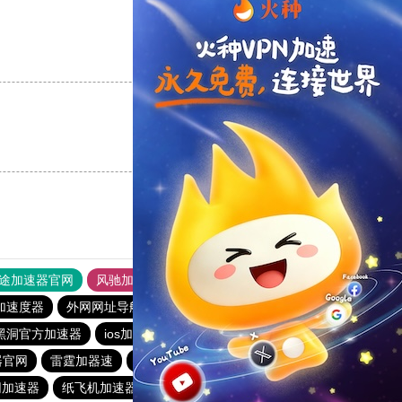
支持
[0]
反对
[0]
支持
[0]
反对
[0]
途加速器官网
风驰加速器
旋风加速器
加速度器
外网网址导航
软件中心
雷霆加速
狂飙加速器
黑洞官方加速器
ios加速器
海鸥加速器
ios加速器
器官网
雷霆加器速
黑洞vp永久加速器
网加速器
纸飞机加速器
旋风加速
旋风vqn官网