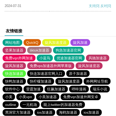
2024-07-31
支持
[0]
反对
[0]
友情链接
网站地图
QuickQ
旋风加速度器
旋风加速
坚果加速器
tiktok加速器
狗急加速器官网
免费vqn外网加速
小蓝鸟
优途加速器官网
风驰加速器
旋风加速器
免费vps加速器外网苹果版
旋风加速度器
快连加速器
快连加速器官网入口
原子加速器
快鸭加速器
快柠檬加速器
旋风加速度器
外网网址导航
软件中心
雷霆加速
狂飙加速器
哔咔漫画
瑞乐小说
小美
小美vpn
小美加速器
免费vqn加速外网安卓
outline
一元机场
能上twitter的加速器免费
黑洞官方加速器
ios加速器
海鸥加速器
ios加速器