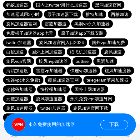
蚂蚁加速器
国内上twitter用什么加速器
黑洞加速官网
加速器试用3小时
原子加速器下载
推特加速
西柚加速
旋风加速器官网
雷霆加器速
黑洞vp永久加速器
免费梯子加速器app七天
原子加速app下载安装
twitter加速器
旋风加速官网入口2024
国外vps加速免费
白鲸加速
国外上网加速器
纸飞机加速器
旋风加速
旋风vqn官网
旋风nvp加速器
outline
黑洞加速
海鸥加速度
雷霆vp加速器
快连vp加速器
旋风加速度器
快连vp(永久免费)
酷通加速器官网
telegeram苹果加速器
老佛爷加速器
快柠檬加速器
国外上网加速器
元链加速器
旋风加速度器
永久免费vqn加速外网
旋风加速度器
twitter加速器
旋风加速官网下载
黑洞海外npv加速梯子
永久免费使用的加速器
下载
0.016564s
首页
安卓
苹果
排行
推荐