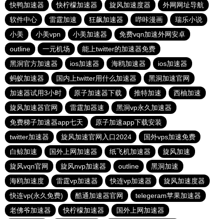
快鸭加速器
快柠檬加速器
旋风加速度器
外网网址导航
软件中心
雷霆加速
狂飙加速器
哔咔漫画
瑞乐小说
小美
小美vpn
小美加速器
免费vqn加速外网安卓
outline
一元机场
能上twitter的加速器免费
黑洞官方加速器
ios加速器
海鸥加速器
ios加速器
蚂蚁加速器
国内上twitter用什么加速器
黑洞加速官网
加速器试用3小时
原子加速器下载
推特加速
西柚加速
旋风加速器官网
雷霆加器速
黑洞vp永久加速器
免费梯子加速器app七天
原子加速app下载安装
twitter加速器
旋风加速官网入口2024
国外vps加速免费
白鲸加速
国外上网加速器
纸飞机加速器
旋风加速
旋风vqn官网
旋风nvp加速器
outline
黑洞加速
海鸥加速度
雷霆vp加速器
快连vp加速器
旋风加速度器
快连vp(永久免费)
酷通加速器官网
telegeram苹果加速器
老佛爷加速器
快柠檬加速器
国外上网加速器