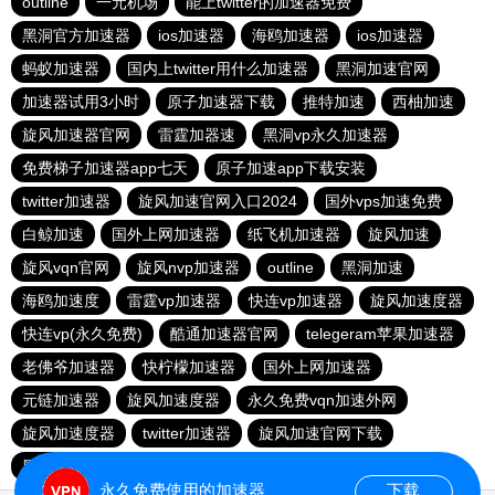
outline
一元机场
能上twitter的加速器免费
黑洞官方加速器
ios加速器
海鸥加速器
ios加速器
蚂蚁加速器
国内上twitter用什么加速器
黑洞加速官网
加速器试用3小时
原子加速器下载
推特加速
西柚加速
旋风加速器官网
雷霆加器速
黑洞vp永久加速器
免费梯子加速器app七天
原子加速app下载安装
twitter加速器
旋风加速官网入口2024
国外vps加速免费
白鲸加速
国外上网加速器
纸飞机加速器
旋风加速
旋风vqn官网
旋风nvp加速器
outline
黑洞加速
海鸥加速度
雷霆vp加速器
快连vp加速器
旋风加速度器
快连vp(永久免费)
酷通加速器官网
telegeram苹果加速器
老佛爷加速器
快柠檬加速器
国外上网加速器
元链加速器
旋风加速度器
永久免费vqn加速外网
旋风加速度器
twitter加速器
旋风加速官网下载
黑洞海外npv加速梯子
永久免费使用的加速器
下载