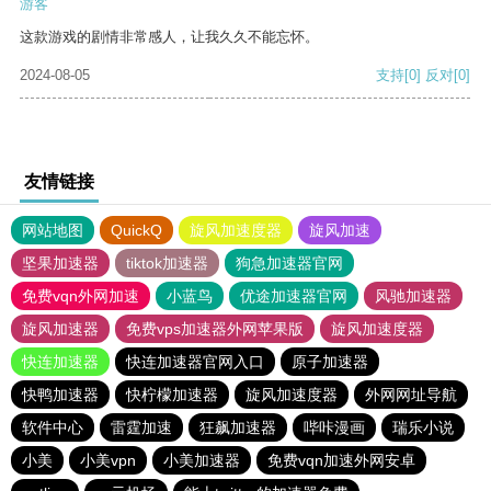
游客
这款游戏的剧情非常感人，让我久久不能忘怀。
2024-08-05
支持
[0]
反对
[0]
友情链接
网站地图
QuickQ
旋风加速度器
旋风加速
坚果加速器
tiktok加速器
狗急加速器官网
免费vqn外网加速
小蓝鸟
优途加速器官网
风驰加速器
旋风加速器
免费vps加速器外网苹果版
旋风加速度器
快连加速器
快连加速器官网入口
原子加速器
快鸭加速器
快柠檬加速器
旋风加速度器
外网网址导航
软件中心
雷霆加速
狂飙加速器
哔咔漫画
瑞乐小说
小美
小美vpn
小美加速器
免费vqn加速外网安卓