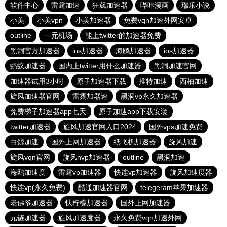
软件中心
雷霆加速
狂飙加速器
哔咔漫画
瑞乐小说
小美
小美vpn
小美加速器
免费vqn加速外网安卓
outline
一元机场
能上twitter的加速器免费
黑洞官方加速器
ios加速器
海鸥加速器
ios加速器
蚂蚁加速器
国内上twitter用什么加速器
黑洞加速官网
加速器试用3小时
原子加速器下载
推特加速
西柚加速
旋风加速器官网
雷霆加器速
黑洞vp永久加速器
免费梯子加速器app七天
原子加速app下载安装
twitter加速器
旋风加速官网入口2024
国外vps加速免费
白鲸加速
国外上网加速器
纸飞机加速器
旋风加速
旋风vqn官网
旋风nvp加速器
outline
黑洞加速
海鸥加速度
雷霆vp加速器
快连vp加速器
旋风加速度器
快连vp(永久免费)
酷通加速器官网
telegeram苹果加速器
老佛爷加速器
快柠檬加速器
国外上网加速器
元链加速器
旋风加速度器
永久免费vqn加速外网