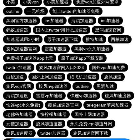
小美
小美vpn
小美加速器
免费vqn加速外网安卓
outline
一元机场
能上twitter的加速器免费
黑洞官方加速器
ios加速器
海鸥加速器
ios加速器
蚂蚁加速器
国内上twitter用什么加速器
黑洞加速官网
加速器试用3小时
原子加速器下载
推特加速
西柚加速
旋风加速器官网
雷霆加器速
黑洞vp永久加速器
免费梯子加速器app七天
原子加速app下载安装
twitter加速器
旋风加速官网入口2024
国外vps加速免费
白鲸加速
国外上网加速器
纸飞机加速器
旋风加速
旋风vqn官网
旋风nvp加速器
outline
黑洞加速
海鸥加速度
雷霆vp加速器
快连vp加速器
旋风加速度器
快连vp(永久免费)
酷通加速器官网
telegeram苹果加速器
老佛爷加速器
快柠檬加速器
国外上网加速器
元链加速器
旋风加速度器
永久免费vqn加速外网
旋风加速度器
twitter加速器
旋风加速官网下载