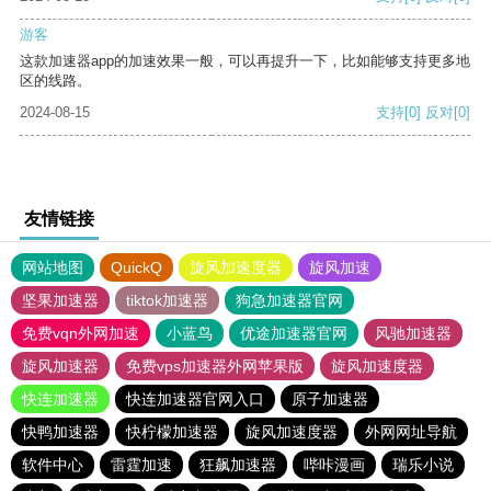
游客
这款加速器app的加速效果一般，可以再提升一下，比如能够支持更多地
区的线路。
2024-08-15
支持
[0]
反对
[0]
友情链接
网站地图
QuickQ
旋风加速度器
旋风加速
坚果加速器
tiktok加速器
狗急加速器官网
免费vqn外网加速
小蓝鸟
优途加速器官网
风驰加速器
旋风加速器
免费vps加速器外网苹果版
旋风加速度器
快连加速器
快连加速器官网入口
原子加速器
快鸭加速器
快柠檬加速器
旋风加速度器
外网网址导航
软件中心
雷霆加速
狂飙加速器
哔咔漫画
瑞乐小说