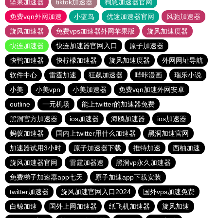
坚果加速器
tiktok加速器
狗急加速器官网
免费vqn外网加速
小蓝鸟
优途加速器官网
风驰加速器
旋风加速器
免费vps加速器外网苹果版
旋风加速度器
快连加速器
快连加速器官网入口
原子加速器
快鸭加速器
快柠檬加速器
旋风加速度器
外网网址导航
软件中心
雷霆加速
狂飙加速器
哔咔漫画
瑞乐小说
小美
小美vpn
小美加速器
免费vqn加速外网安卓
outline
一元机场
能上twitter的加速器免费
黑洞官方加速器
ios加速器
海鸥加速器
ios加速器
蚂蚁加速器
国内上twitter用什么加速器
黑洞加速官网
加速器试用3小时
原子加速器下载
推特加速
西柚加速
旋风加速器官网
雷霆加器速
黑洞vp永久加速器
免费梯子加速器app七天
原子加速app下载安装
twitter加速器
旋风加速官网入口2024
国外vps加速免费
白鲸加速
国外上网加速器
纸飞机加速器
旋风加速