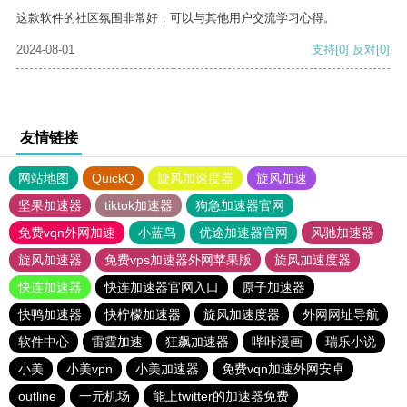
这款软件的社区氛围非常好，可以与其他用户交流学习心得。
2024-08-01
支持
[0]
反对
[0]
友情链接
网站地图
QuickQ
旋风加速度器
旋风加速
坚果加速器
tiktok加速器
狗急加速器官网
免费vqn外网加速
小蓝鸟
优途加速器官网
风驰加速器
旋风加速器
免费vps加速器外网苹果版
旋风加速度器
快连加速器
快连加速器官网入口
原子加速器
快鸭加速器
快柠檬加速器
旋风加速度器
外网网址导航
软件中心
雷霆加速
狂飙加速器
哔咔漫画
瑞乐小说
小美
小美vpn
小美加速器
免费vqn加速外网安卓
outline
一元机场
能上twitter的加速器免费