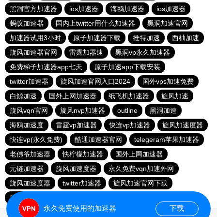
黑洞官方加速器
ios加速器
海鸥加速器
ios加速器
蚂蚁加速器
国内上twitter用什么加速器
黑洞加速官网
加速器试用3小时
原子加速器下载
推特加速
西柚加速
旋风加速器官网
雷霆加器速
黑洞vp永久加速器
免费梯子加速器app七天
原子加速app下载安装
twitter加速器
旋风加速官网入口2024
国外vps加速免费
白鲸加速
国外上网加速器
纸飞机加速器
旋风加速
旋风vqn官网
旋风nvp加速器
outline
黑洞加速
海鸥加速度
雷霆vp加速器
快连vp加速器
旋风加速度器
快连vp(永久免费)
酷通加速器官网
telegeram苹果加速器
老佛爷加速器
快柠檬加速器
国外上网加速器
元链加速器
旋风加速度器
永久免费vqn加速外网
旋风加速度器
twitter加速器
旋风加速官网下载
黑洞海外npv加速梯子
永久免费使用的加速器
下载