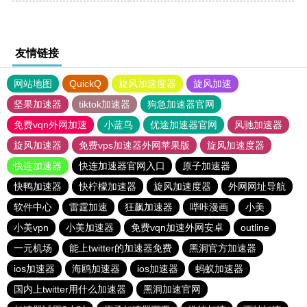
友情链接
网站地图
QuickQ
旋风加速度器
旋风加速
坚果加速器
tiktok加速器
狗急加速器官网
免费vqn外网加速
小蓝鸟
优途加速器官网
风驰加速器
旋风加速器
免费vps加速器外网苹果版
旋风加速度器
快连加速器
快连加速器官网入口
原子加速器
快鸭加速器
快柠檬加速器
旋风加速度器
外网网址导航
软件中心
雷霆加速
狂飙加速器
哔咔漫画
小美
小美vpn
小美加速器
免费vqn加速外网安卓
outline
一元机场
能上twitter的加速器免费
黑洞官方加速器
ios加速器
海鸥加速器
ios加速器
蚂蚁加速器
国内上twitter用什么加速器
黑洞加速官网